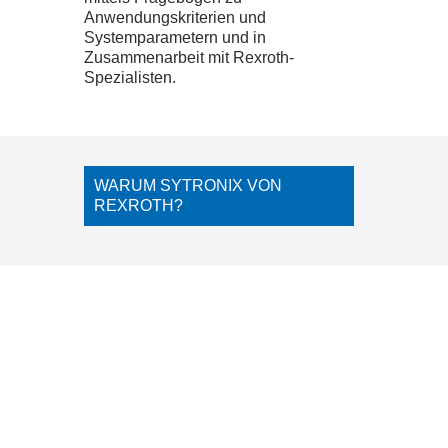
Anwendungskriterien und
Systemparametern und in
LOGIN
Zusammenarbeit mit Rexroth-
Spezialisten.
ONLINE SHOP
CTRL
X
SHOP
WARUM SYTRONIX VON
REXROTH?
KONTAKT
IMPRESSUM
DATENSCHUTZ
AGB