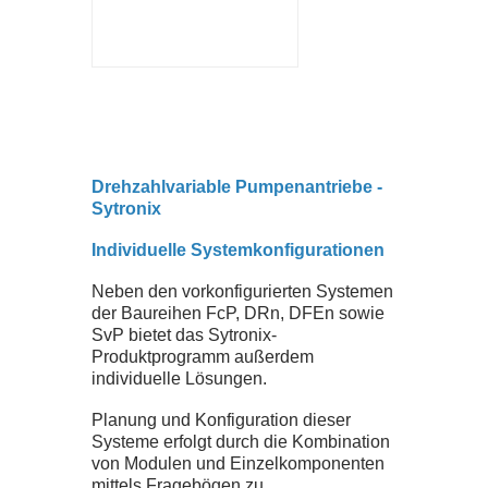
ZERTIFIKATE
SEMINARE
DOWNLOADS
Drehzahlvariable Pumpenantriebe -
Sytronix
UNTERNEHMEN
Individuelle Systemkonfigurationen
TEAM
Neben den vorkonfigurierten Systemen
der Baureihen FcP, DRn, DFEn sowie
SvP bietet das Sytronix-
GESCHICHTE
Produktprogramm außerdem
individuelle Lösungen.
JOBS
Planung und Konfiguration dieser
Systeme erfolgt durch die Kombination
von Modulen und Einzelkomponenten
NEWS
mittels Fragebögen zu