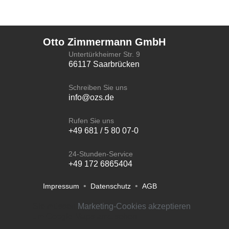
Otto Zimmermann GmbH
Untertürkheimer Str. 9
66117 Saarbrücken
Schreiben Sie uns
info@ozs.de
Rufen Sie uns
+49 681 / 5 80 07-0
24-Stunden-Service
+49 172 6865404
•
•
Impressum
Datenschutz
AGB
Sie müssen
Marketing-Cookies akzeptieren
um Google Maps anzusehen.