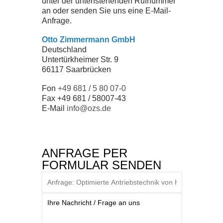
unter der untenstehenden Rufnummer
ZERTIFIKATE
an oder senden Sie uns eine E-Mail-
Anfrage.
SEMINARE
Otto Zimmermann GmbH
Deutschland
Untertürkheimer Str. 9
DOWNLOADS
66117 Saarbrücken
Fon
+49 681 / 5 80 07-0
Fax +49 681 / 58007-43
UNTERNEHMEN
E-Mail
info@ozs.de
TEAM
ANFRAGE PER
GESCHICHTE
FORMULAR SENDEN
JOBS
NEWS