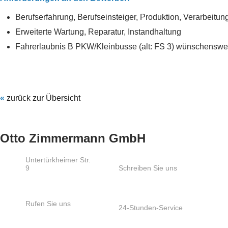
Berufserfahrung, Berufseinsteiger, Produktion, Verarbeitun
Erweiterte Wartung, Reparatur, Instandhaltung
Fahrerlaubnis B PKW/Kleinbusse (alt: FS 3) wünschenswe
«
zurück zur Übersicht
Otto Zimmermann GmbH
Untertürkheimer Str.
9
Schreiben Sie uns
66117
info@ozs.de
Saarbrücken
Rufen Sie uns
24-Stunden-Service
+49 681 / 5 80 07-
+49 172 6865404
0