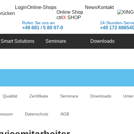
Login
Online-Shops
News
Kontakt
Online Shop
brücken
ctrl
X
SHOP
Rufen Sie uns an
24-Stunden-Servi
+49 681 / 5 80 07-0
+49 172 68654
Smart Solutions
Seminare
Downloads
Qualität
Zertifikate
Seminare
Downloads
Unte
ressum
Datenschutz
AGB