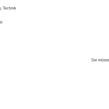
g, Technik
rt
Sie müss