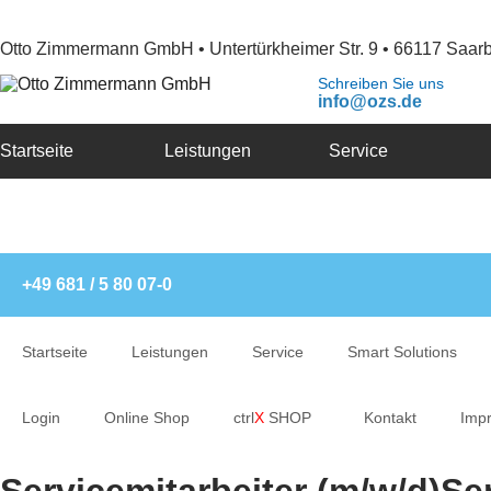
Otto Zimmermann GmbH • Untertürkheimer Str. 9 • 66117 Saar
Schreiben Sie uns
info@ozs.de
Startseite
Leistungen
Service
+49 681 / 5 80 07-0
Startseite
Leistungen
Service
Smart Solutions
Login
Online Shop
ctrl
X
SHOP
Kontakt
Imp