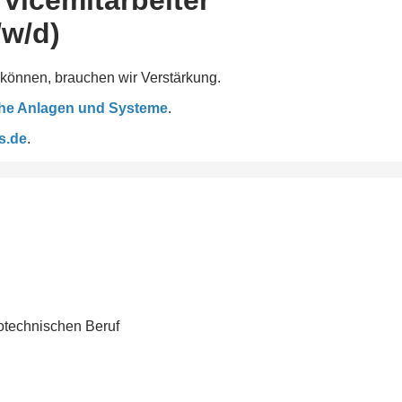
rvicemitarbeiter
/w/d)
können, brauchen wir Verstärkung.
sche Anlagen und Systeme
.
s.de
.
otechnischen Beruf