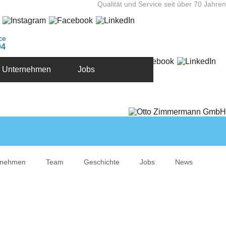
Qualität und Service seit über 70 Jahren
ce
04
Unternehmen
Jobs
rnehmen
Team
Geschichte
Jobs
News