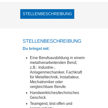
LOGIN
STELLENBESCHREIBUNG
ONLINE SHOP
STELLENBESCHREIBUNG
CTRL
X
SHOP
Du bringst mit:
KONTAKT
Eine Berufsausbildung in einem
metallverarbeitenden Beruf,
z.B.: Industrie-,
IMPRESSUM
Anlagenmechaniker, Fachkraft
für Metalltechnik, Installateur,
Mechatroniker oder
vergleichbare Berufe.
DATENSCHUTZ
Handwerkliches/technisches
Geschick
AGB
Teamgeist, bist offen und