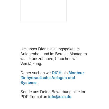
ZERTIFIKATE
SEMINARE
DOWNLOADS
UNTERNEHMEN
Um unser Dienstleistungspaket im
Anlagenbau und im Bereich Montagen
weiter auszubauen, brauchen wir
TEAM
Verstärkung.
Daher suchen wir
DICH
als
Monteur
für hydraulische Anlagen und
GESCHICHTE
Systeme
.
Sende uns Deine Bewerbung bitte im
JOBS
PDF-Format an
info@ozs.de
.
NEWS